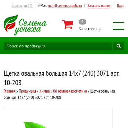
Версия для ПК
|
E-Mail:
mail@semenauspeha.ru
|
Заказать звонок
|
Вход
0
Ваша корзина
Щетка овальная большая 14х7 (240) 3071 арт.
10-208
Главная
»
Продукция
»
Химия
»
08 обувная косметика
» Щетка овальная
большая 14х7 (240) 3071 арт. 10-208