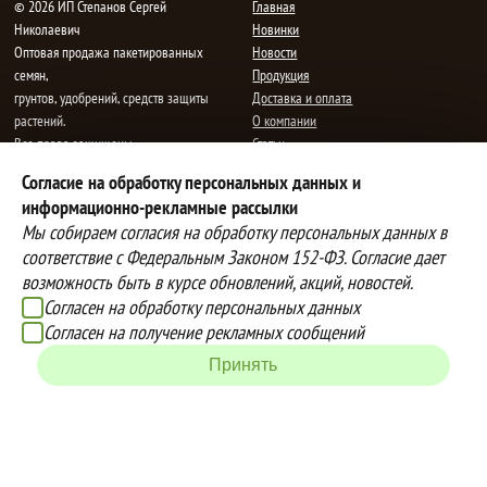
© 2026 ИП Степанов Сергей
Главная
Николаевич
Новинки
Oптовая продажа пакетированных
Новости
семян,
Продукция
грунтов, удобрений, средств защиты
Доставка и оплата
растений.
О компании
Все права защищены.
Статьи
Контакты
Согласие на обработку персональных данных и
E-mail:
mail@semenauspeha.ru
Телефон: +7 (8352) 28-80-34
информационно-рекламные рассылки
Адрес: г. Чебоксары, пр. Мира 76 А
Мы собираем согласия на обработку персональных данных в
соответствие с Федеральным Законом 152-ФЗ. Согласие дает
возможность быть в курсе обновлений, акций, новостей.
Способы оплаты
Доставка
Согласен на обработку персональных данных
Вы можете оплатить покупки
Наша компания осуществляет
Согласен на получение рекламных сообщений
наличными при получении товара,
бесплатную
Принять
либо выбрать другой способ оплаты
доставку до терминалов транспортных
Инструкция по оплате банковской
компаний.
картой
Подробнее об условиях условиях
оплаты и доставки
Создание сайта -
IZEX