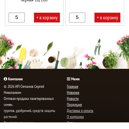
+ в корзину
+ в корзину
В
В
корзине!
корзине!
Компания
Меню
© 2026 ИП Степанов Сергей
Главная
Николаевич
Новинки
Oптовая продажа пакетированных
Новости
семян,
Продукция
грунтов, удобрений, средств защиты
Доставка и оплата
растений.
О компании
Все права защищены.
Статьи
Контакты