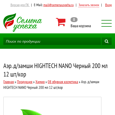
Версия для ПК
|
E-Mail:
mail@semenauspeha.ru
|
Заказать звонок
|
Вход
0
Ваша корзина
Аэр. д/замши HIGHTECH NANO Черный 200 мл
12 шт/кор
Главная
»
Продукция
»
Химия
»
08 обувная косметика
» Аэр. д/замши
HIGHTECH NANO Черный 200 мл 12 шт/кор