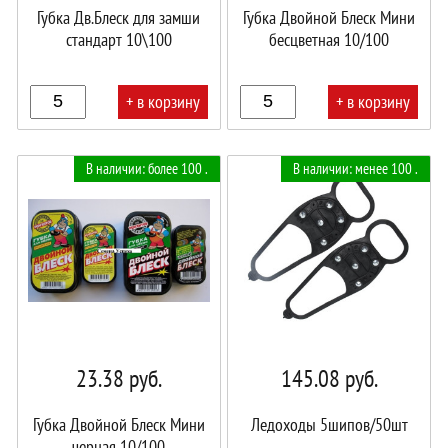
Губка Дв.Блеск для замши
Губка Двойной Блеск Мини
стандарт 10\100
бесцветная 10/100
+ в корзину
+ в корзину
В
В
В наличии: более 100 .
В наличии: менее 100 .
корзине!
корзине!
23.38
руб.
145.08
руб.
Губка Двойной Блеск Мини
Ледоходы 5шипов/50шт
черная 10/100