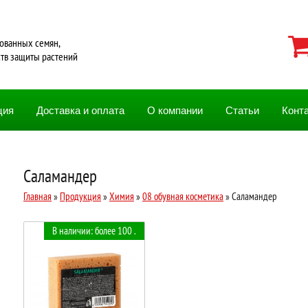
ованных семян,
ств защиты растений
ция
Доставка и оплата
О компании
Статьи
Конт
Саламандер
Главная
»
Продукция
»
Химия
»
08 обувная косметика
» Саламандер
В наличии: более 100 .