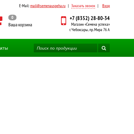
E-Mail:
mail@semenauspeha.ru
|
Заказать звонок
|
Вход
0
+7 (8352) 28-80-34
Ваша корзина
Магазин «Семена успеха»
г. Чебоксары, пр. Мира 76 А
акты