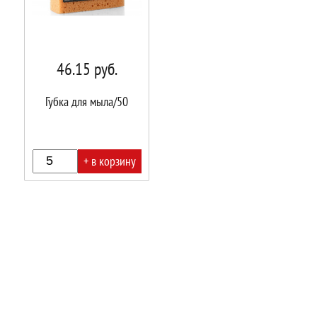
46.15
руб.
Губка для мыла/50
+ в корзину
В
корзине!