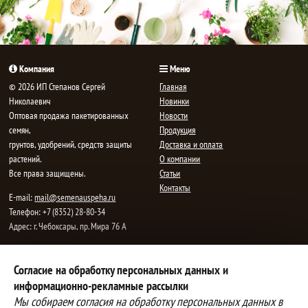
Компания
Меню
© 2026 ИП Степанов Сергей
Главная
Николаевич
Новинки
Oптовая продажа пакетированных
Новости
семян,
Продукция
грунтов, удобрений, средств защиты
Доставка и оплата
растений.
О компании
Все права защищены.
Статьи
Контакты
E-mail:
mail@semenauspeha.ru
Телефон: +7 (8352) 28-80-34
Адрес: г. Чебоксары, пр. Мира 76 А
Способы оплаты
Доставка
Согласие на обработку персональных данных и
информационно-рекламные рассылки
Вы можете оплатить покупки
Наша компания осуществляет
наличными при получении товара,
бесплатную
Мы собираем согласия на обработку персональных данных в