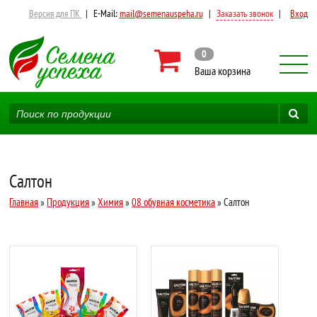
Версия для ПК
|
E-Mail:
mail@semenauspeha.ru
|
Заказать звонок
|
Вход
0
Ваша корзина
Салтон
Главная
»
Продукция
»
Химия
»
08 обувная косметика
» Салтон