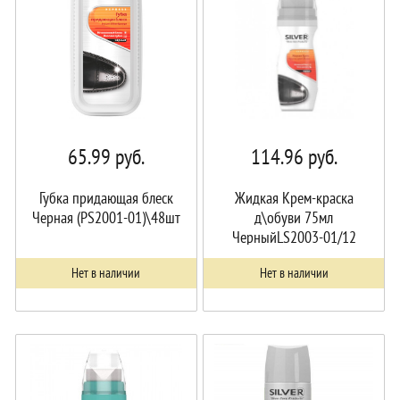
65.99
руб.
114.96
руб.
Губка придающая блеск
Жидкая Крем-краска
Черная (РS2001-01)\48шт
д\обуви 75мл
ЧерныйLS2003-01/12
Нет в наличии
Нет в наличии