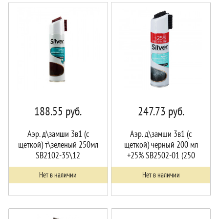
188.55
руб.
247.73
руб.
Аэр. д\замши 3в1 (с
Аэр. д\замши 3в1 (с
щеткой) т\зеленый 250мл
щеткой) черный 200 мл
SB2102-35\12
+25% SB2502-01 (250
мл)/12 шт
Нет в наличии
Нет в наличии