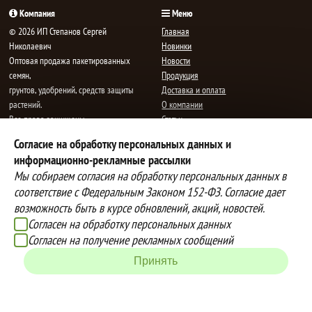
Компания
Меню
© 2026 ИП Степанов Сергей
Главная
Николаевич
Новинки
Oптовая продажа пакетированных
Новости
семян,
Продукция
грунтов, удобрений, средств защиты
Доставка и оплата
растений.
О компании
Все права защищены.
Статьи
Контакты
Согласие на обработку персональных данных и
E-mail:
mail@semenauspeha.ru
Телефон: +7 (8352) 28-80-34
информационно-рекламные рассылки
Адрес: г. Чебоксары, пр. Мира 76 А
Мы собираем согласия на обработку персональных данных в
соответствие с Федеральным Законом 152-ФЗ. Согласие дает
возможность быть в курсе обновлений, акций, новостей.
Способы оплаты
Доставка
Согласен на обработку персональных данных
Вы можете оплатить покупки
Наша компания осуществляет
Согласен на получение рекламных сообщений
наличными при получении товара,
бесплатную
Принять
либо выбрать другой способ оплаты
доставку до терминалов транспортных
Инструкция по оплате банковской
компаний.
картой
Подробнее об условиях условиях
оплаты и доставки