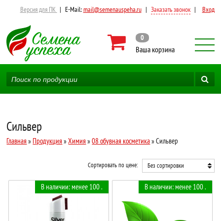
Версия для ПК
|
E-Mail:
mail@semenauspeha.ru
|
Заказать звонок
|
Вход
0
Ваша корзина
Сильвер
Главная
»
Продукция
»
Химия
»
08 обувная косметика
» Сильвер
Сортировать по цене:
Без сортировки
В наличии: менее 100 .
В наличии: менее 100 .