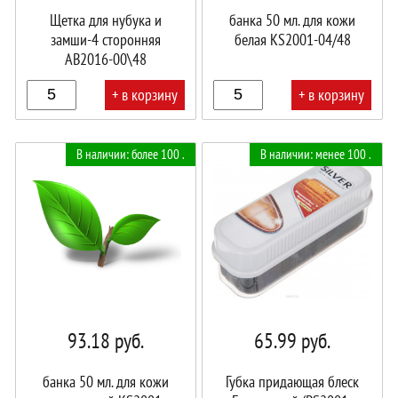
Щетка для нубука и
банка 50 мл. для кожи
замши-4 сторонняя
белая KS2001-04/48
AB2016-00\48
+ в корзину
+ в корзину
В
В
В наличии: более 100 .
В наличии: менее 100 .
корзине!
корзине!
93.18
руб.
65.99
руб.
банка 50 мл. для кожи
Губка придающая блеск