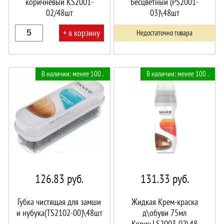
коричневый KS2001-
Бесцветный (РS2001-
02/48шт
03)\48шт
+ в корзину
Недостаточно товара
В
В наличии: менее 100 .
В наличии: менее 100 .
корзине!
126.83
руб.
131.33
руб.
Губка чистящая для замши
Жидкая Крем-краска
и нубука(ТS2102-00)\48шт
д\обуви 75мл
Корич.LS2003-02\48