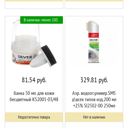
В наличии: менее 100 .
81.54
руб.
329.81
руб.
банка 50 мл. для кожи
Аэр. водоот.универ.SMS
бесцветный KS2001-03/48
д\всех типов изд.200 мл
+25% SI2502-00 250мл
\12шт
Недостаточно товара
Нет в наличии