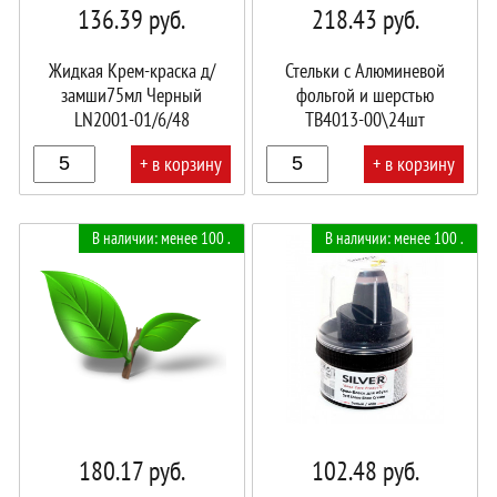
136.39
руб.
218.43
руб.
Жидкая Крем-краска д/
Стельки с Алюминевой
замши75мл Черный
фольгой и шерстью
LN2001-01/6/48
TB4013-00\24шт
+ в корзину
+ в корзину
В
В
В наличии: менее 100 .
В наличии: менее 100 .
корзине!
корзине!
180.17
руб.
102.48
руб.