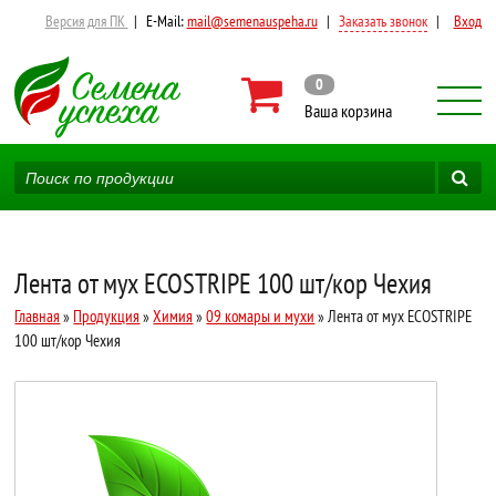
Версия для ПК
|
E-Mail:
mail@semenauspeha.ru
|
Заказать звонок
|
Вход
0
Ваша корзина
Лента от мух ECOSTRIPE 100 шт/кор Чехия
Главная
»
Продукция
»
Химия
»
09 комары и мухи
» Лента от мух ECOSTRIPE
100 шт/кор Чехия