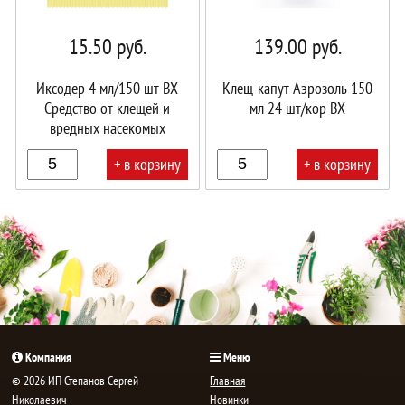
15.50
руб.
139.00
руб.
Иксодер 4 мл/150 шт ВХ
Клещ-капут Аэрозоль 150
Средство от клещей и
мл 24 шт/кор ВХ
вредных насекомых
+ в корзину
+ в корзину
В
В
корзине!
корзине!
Компания
Меню
© 2026 ИП Степанов Сергей
Главная
Николаевич
Новинки