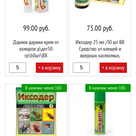
99.00
руб.
75.00
руб.
Дарики дарики крем от
Иксодер 25 мл /30 шт ВХ
комаров д\дет50
Средство от клещей и
гр\60шт\ВХ
вредных насекомых,
обработка территории
+ в корзину
+ в корзину
В
В
В наличии: менее 100 .
В наличии: менее 100 .
корзине!
корзине!