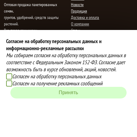
Oптовая продажа пакетированных
Новости
семян,
Продукция
грунтов, удобрений, средств защиты
Доставка и оплата
растений.
О компании
Все права защищены.
Статьи
Контакты
Согласие на обработку персональных данных и
E-mail:
mail@semenauspeha.ru
Телефон: +7 (8352) 28-80-34
информационно-рекламные рассылки
Адрес: г. Чебоксары, пр. Мира 76 А
Мы собираем согласия на обработку персональных данных в
соответствие с Федеральным Законом 152-ФЗ. Согласие дает
возможность быть в курсе обновлений, акций, новостей.
Способы оплаты
Доставка
Согласен на обработку персональных данных
Вы можете оплатить покупки
Наша компания осуществляет
Согласен на получение рекламных сообщений
наличными при получении товара,
бесплатную
Принять
либо выбрать другой способ оплаты
доставку до терминалов транспортных
Инструкция по оплате банковской
компаний.
картой
Подробнее об условиях условиях
оплаты и доставки
Создание сайта -
IZEX