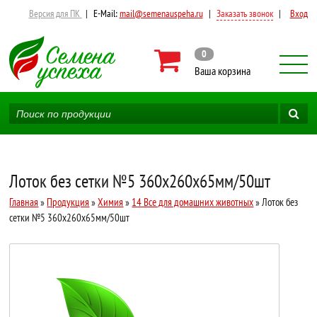
Версия для ПК
|
E-Mail:
mail@semenauspeha.ru
|
Заказать звонок
|
Вход
0
Ваша корзина
Лоток без сетки №5 360x260x65мм/50шт
Главная
»
Продукция
»
Химия
»
14 Все для домашних животных
» Лоток без
сетки №5 360x260x65мм/50шт