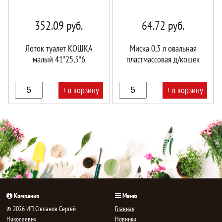
352.09
руб.
64.72
руб.
Лоток туалет КОШКА
Миска 0,3 л овальная
малый 41*25,5*6
пластмассовая д/кошек
+ в корзину
+ в корзину
В
В
корзине!
корзине!
Компания
Меню
© 2026 ИП Степанов Сергей
Главная
Николаевич
Новинки