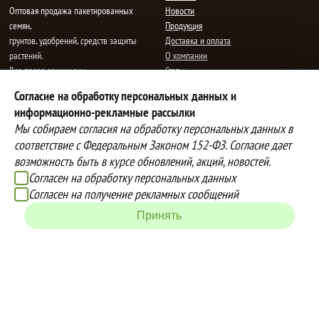
Oптовая продажа пакетированных
Новости
семян,
Продукция
грунтов, удобрений, средств защиты
Доставка и оплата
растений.
О компании
Все права защищены.
Статьи
Контакты
Согласие на обработку персональных данных и
E-mail:
mail@semenauspeha.ru
Телефон: +7 (8352) 28-80-34
информационно-рекламные рассылки
Адрес: г. Чебоксары, пр. Мира 76 А
Мы собираем согласия на обработку персональных данных в
соответствие с Федеральным Законом 152-ФЗ. Согласие дает
возможность быть в курсе обновлений, акций, новостей.
Способы оплаты
Доставка
Согласен на обработку персональных данных
Вы можете оплатить покупки
Наша компания осуществляет
Согласен на получение рекламных сообщений
наличными при получении товара,
бесплатную
Принять
либо выбрать другой способ оплаты
доставку до терминалов транспортных
Инструкция по оплате банковской
компаний.
картой
Подробнее об условиях условиях
оплаты и доставки
Создание сайта -
IZEX