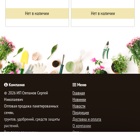
Нет в наличии
Нет в наличии
Компания
Меню
© 2026 ИП Степанов Сергей
Главная
Николаевич
Новинки
Oптовая продажа пакетированных
Новости
семян,
Продукция
грунтов, удобрений, средств защиты
Доставка и оплата
растений.
О компании
Все права защищены.
Статьи
Контакты