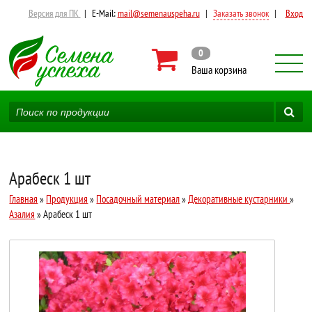
Версия для ПК
|
E-Mail:
mail@semenauspeha.ru
|
Заказать звонок
|
Вход
0
Ваша корзина
Арабеск 1 шт
Главная
»
Продукция
»
Посадочный материал
»
Декоративные кустарники
»
Азалия
» Арабеск 1 шт