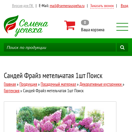
Версия для ПК
|
E-Mail:
mail@semenauspeha.ru
|
Заказать звонок
|
Вход
0
Ваша корзина
Сандей Фрайз метельчатая 1шт Поиск
Главная
»
Продукция
»
Посадочный материал
»
Декоративные кустарники
»
Гортензия
» Сандей Фрайз метельчатая 1шт Поиск