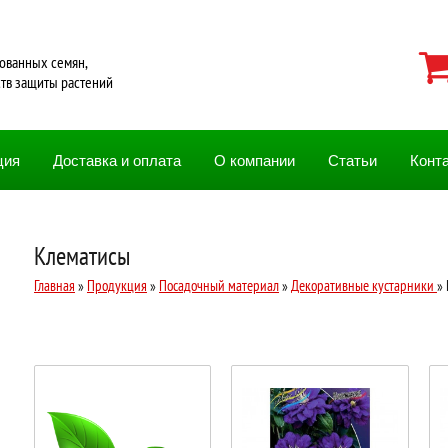
ованных семян,
ств защиты растений
ция
Доставка и оплата
О компании
Статьи
Конт
Клематисы
Главная
»
Продукция
»
Посадочный материал
»
Декоративные кустарники
»