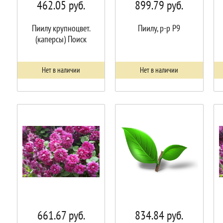
462.05
руб.
899.79
руб.
Пиилу крупноцвет.
Пиилу, р-р P9
(каперсы) Поиск
Нет в наличии
Нет в наличии
661.67
руб.
834.84
руб.