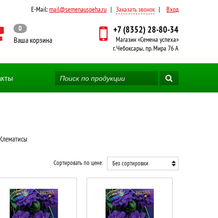
E-Mail:
mail@semenauspeha.ru
|
Заказать звонок
|
Вход
0
+7 (8352) 28-80-34
Ваша корзина
Магазин «Семена успеха»
г. Чебоксары, пр. Мира 76 А
акты
 Клематисы
Сортировать по цене:
Без сортировки