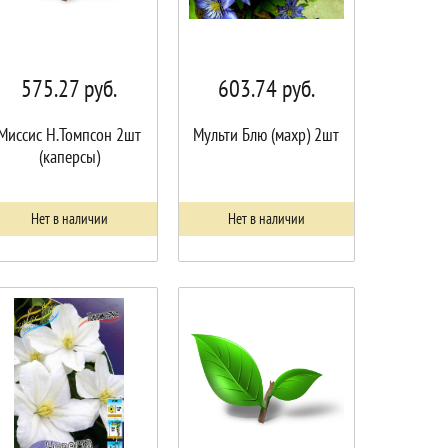
575.27
руб.
603.74
руб.
Миссис Н.Томпсон 2шт
Мульти Блю (махр) 2шт
(каперсы)
Нет в наличии
Нет в наличии