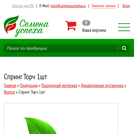
Версия для ПК
|
E-Mail:
mail@semenauspeha.ru
|
Заказать звонок
|
Вход
0
Ваша корзина
Спринг Торч 1шт
Главная
»
Продукция
»
Посадочный материал
»
Декоративные кустарники
»
Вереск
» Спринг Торч 1шт