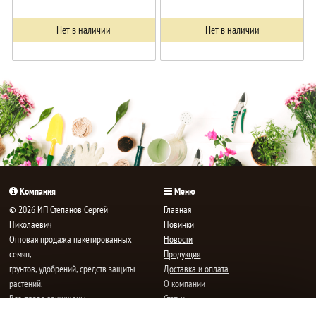
Нет в наличии
Нет в наличии
Компания
Меню
© 2026 ИП Степанов Сергей
Главная
Николаевич
Новинки
Oптовая продажа пакетированных
Новости
семян,
Продукция
грунтов, удобрений, средств защиты
Доставка и оплата
растений.
О компании
Все права защищены.
Статьи
Контакты