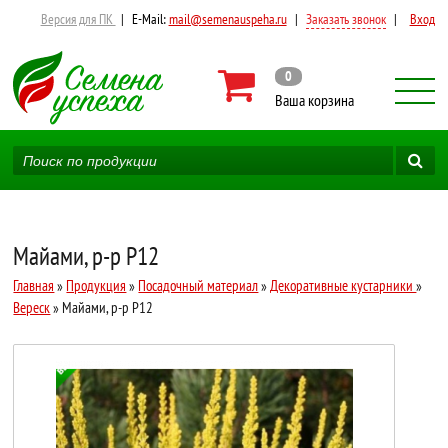
Версия для ПК
|
E-Mail:
mail@semenauspeha.ru
|
Заказать звонок
|
Вход
0
Ваша корзина
Майами, р-р P12
Главная
»
Продукция
»
Посадочный материал
»
Декоративные кустарники
»
Вереск
» Майами, р-р P12