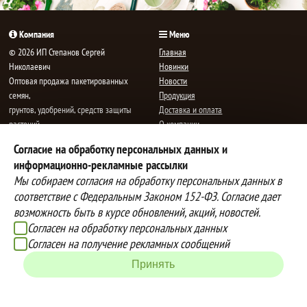
Компания
Меню
© 2026 ИП Степанов Сергей
Главная
Николаевич
Новинки
Oптовая продажа пакетированных
Новости
семян,
Продукция
грунтов, удобрений, средств защиты
Доставка и оплата
растений.
О компании
Все права защищены.
Статьи
Согласие на обработку персональных данных и
Контакты
E-mail:
mail@semenauspeha.ru
информационно-рекламные рассылки
Телефон: +7 (8352) 28-80-34
Мы собираем согласия на обработку персональных данных в
Адрес: г. Чебоксары, пр. Мира 76 А
соответствие с Федеральным Законом 152-ФЗ. Согласие дает
возможность быть в курсе обновлений, акций, новостей.
Согласен на обработку персональных данных
Способы оплаты
Доставка
Согласен на получение рекламных сообщений
Вы можете оплатить покупки
Наша компания осуществляет
наличными при получении товара,
бесплатную
Принять
либо выбрать другой способ оплаты
доставку до терминалов транспортных
Инструкция по оплате банковской
компаний.