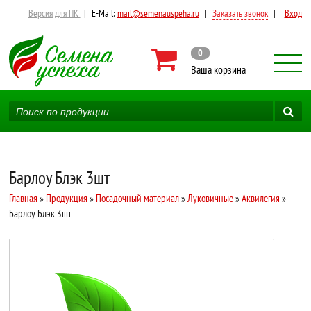
Версия для ПК
|
E-Mail:
mail@semenauspeha.ru
|
Заказать звонок
|
Вход
0
Ваша корзина
Барлоу Блэк 3шт
Главная
»
Продукция
»
Посадочный материал
»
Луковичные
»
Аквилегия
»
Барлоу Блэк 3шт