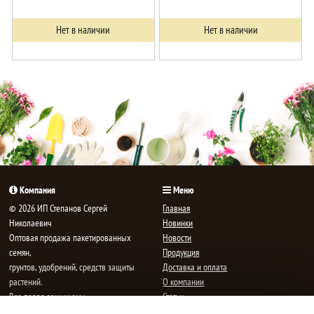
Нет в наличии
Нет в наличии
Компания
Меню
© 2026 ИП Степанов Сергей
Главная
Николаевич
Новинки
Oптовая продажа пакетированных
Новости
семян,
Продукция
грунтов, удобрений, средств защиты
Доставка и оплата
растений.
О компании
Все права защищены.
Статьи
Контакты