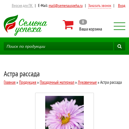
Версия для ПК
|
E-Mail:
mail@semenauspeha.ru
|
Заказать звонок
|
Вход
0
Ваша корзина
Астра рассада
Главная
»
Продукция
»
Посадочный материал
»
Луковичные
» Астра рассада