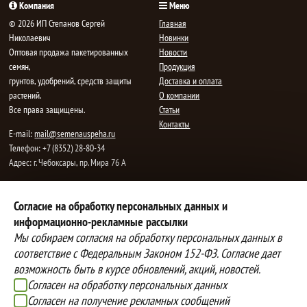
Компания
Меню
© 2026 ИП Степанов Сергей
Главная
Николаевич
Новинки
Oптовая продажа пакетированных
Новости
семян,
Продукция
грунтов, удобрений, средств защиты
Доставка и оплата
растений.
О компании
Все права защищены.
Статьи
Контакты
E-mail:
mail@semenauspeha.ru
Телефон: +7 (8352) 28-80-34
Адрес: г. Чебоксары, пр. Мира 76 А
Способы оплаты
Доставка
Согласие на обработку персональных данных и
информационно-рекламные рассылки
Вы можете оплатить покупки
Наша компания осуществляет
наличными при получении товара,
бесплатную
Мы собираем согласия на обработку персональных данных в
либо выбрать другой способ оплаты
доставку до терминалов транспортных
соответствие с Федеральным Законом 152-ФЗ. Согласие дает
Инструкция по оплате банковской
компаний.
возможность быть в курсе обновлений, акций, новостей.
картой
Подробнее об условиях условиях
Согласен на обработку персональных данных
оплаты и доставки
Согласен на получение рекламных сообщений