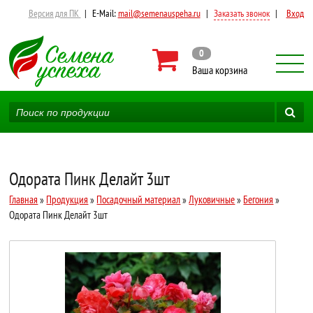
Версия для ПК
|
E-Mail:
mail@semenauspeha.ru
|
Заказать звонок
|
Вход
0
Ваша корзина
Одората Пинк Делайт 3шт
Главная
»
Продукция
»
Посадочный материал
»
Луковичные
»
Бегония
»
Одората Пинк Делайт 3шт