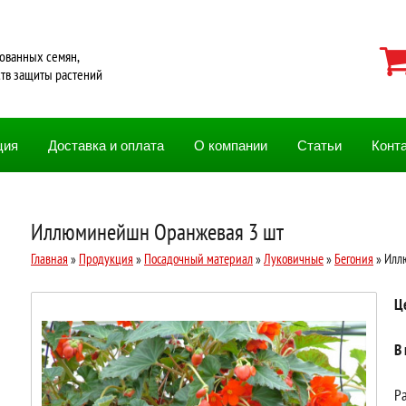
ованных семян,
ств защиты растений
ция
Доставка и оплата
О компании
Статьи
Конт
Иллюминейшн Оранжевая 3 шт
Главная
»
Продукция
»
Посадочный материал
»
Луковичные
»
Бегония
» Илл
Ц
В
Ра