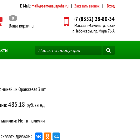
E-Mail:
mail@semenauspeha.ru
|
Заказать звонок
|
Вход
0
+7 (8352) 28-80-34
Ваша корзина
Магазин «Семена успеха»
г. Чебоксары, пр. Мира 76 А
акты
юминейшн Оранжевая 3 шт
485.18
ена:
руб. за ед.
 наличии:
Нет в наличии
сказать друзьям: