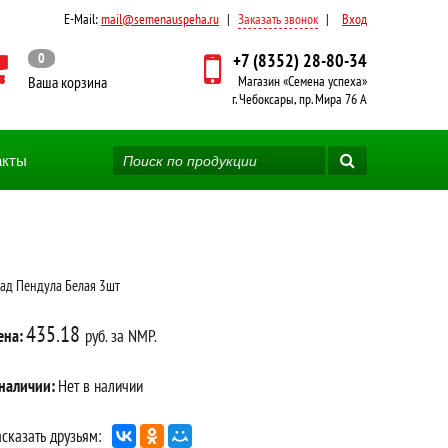
E-Mail:
mail@semenauspeha.ru
|
Заказать звонок
|
Вход
0
+7 (8352) 28-80-34
Ваша корзина
Магазин «Семена успеха»
г. Чебоксары, пр. Мира 76 А
акты
ад Пендула Белая 3шт
435.18
ена:
руб. за NMP.
 наличии:
Нет в наличии
сказать друзьям: