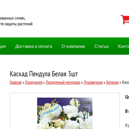
ованных семян,
ств защиты растений
ция
Доставка и оплата
О компании
Статьи
Конт
Каскад Пендула Белая 3шт
Главная
»
Продукция
»
Посадочный материал
»
Луковичные
»
Бегония
» Каск
Ц
В
Ра