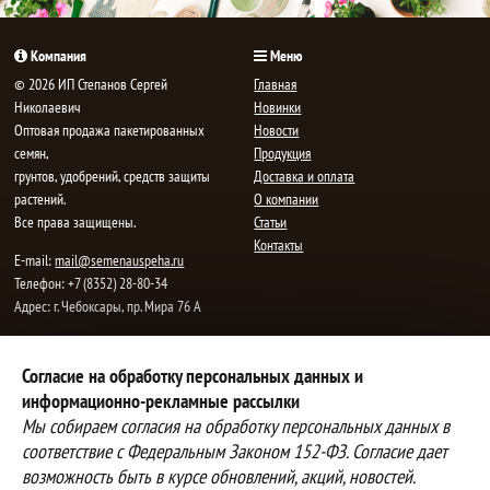
Компания
Меню
© 2026 ИП Степанов Сергей
Главная
Николаевич
Новинки
Oптовая продажа пакетированных
Новости
семян,
Продукция
грунтов, удобрений, средств защиты
Доставка и оплата
растений.
О компании
Все права защищены.
Статьи
Контакты
E-mail:
mail@semenauspeha.ru
Телефон: +7 (8352) 28-80-34
Адрес: г. Чебоксары, пр. Мира 76 А
Способы оплаты
Доставка
Согласие на обработку персональных данных и
информационно-рекламные рассылки
Вы можете оплатить покупки
Наша компания осуществляет
наличными при получении товара,
бесплатную
Мы собираем согласия на обработку персональных данных в
либо выбрать другой способ оплаты
доставку до терминалов транспортных
соответствие с Федеральным Законом 152-ФЗ. Согласие дает
Инструкция по оплате банковской
компаний.
возможность быть в курсе обновлений, акций, новостей.