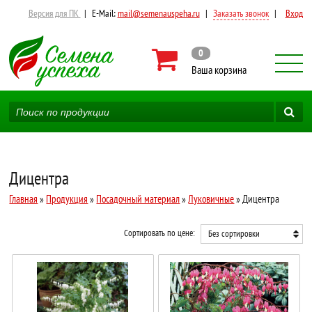
Версия для ПК
|
E-Mail:
mail@semenauspeha.ru
|
Заказать звонок
|
Вход
0
Ваша корзина
Дицентра
Главная
»
Продукция
»
Посадочный материал
»
Луковичные
» Дицентра
Сортировать по цене:
Без сортировки