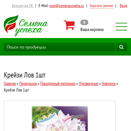
Версия для ПК
|
E-Mail:
mail@semenauspeha.ru
|
Заказать звонок
|
Вход
0
Ваша корзина
Крейзи Лов 1шт
Главная
»
Продукция
»
Посадочный материал
»
Луковичные
»
Георгина
»
Крейзи Лов 1шт