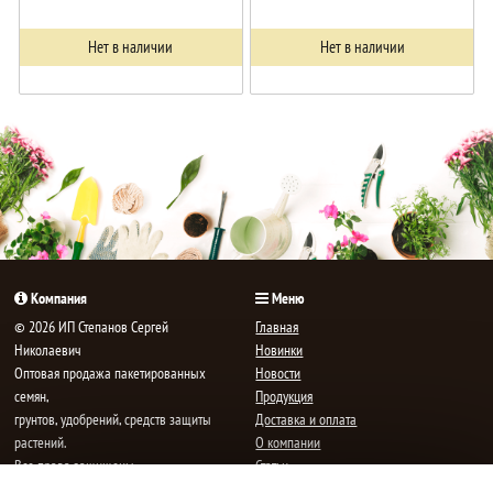
Нет в наличии
Нет в наличии
Компания
Меню
© 2026 ИП Степанов Сергей
Главная
Николаевич
Новинки
Oптовая продажа пакетированных
Новости
семян,
Продукция
грунтов, удобрений, средств защиты
Доставка и оплата
растений.
О компании
Все права защищены.
Статьи
Контакты