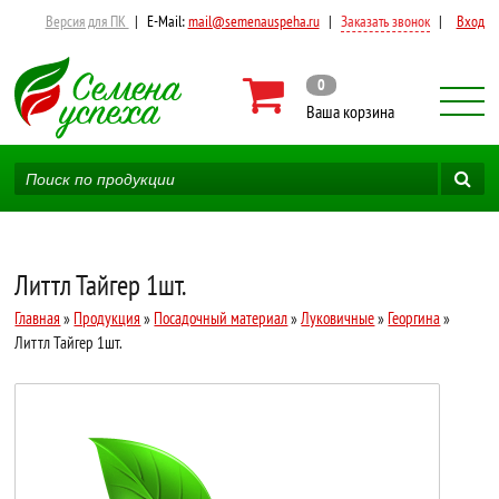
Версия для ПК
|
E-Mail:
mail@semenauspeha.ru
|
Заказать звонок
|
Вход
0
Ваша корзина
Литтл Тайгер 1шт.
Главная
»
Продукция
»
Посадочный материал
»
Луковичные
»
Георгина
»
Литтл Тайгер 1шт.