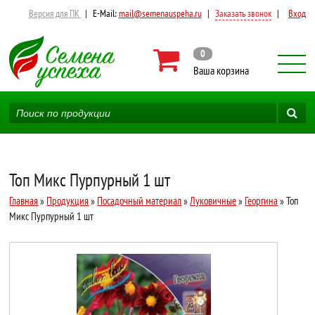
Версия для ПК
|
E-Mail:
mail@semenauspeha.ru
|
Заказать звонок
|
Вход
0
Ваша корзина
Топ Микс Пурпурный 1 шт
Главная
»
Продукция
»
Посадочный материал
»
Луковичные
»
Георгина
» Топ
Микс Пурпурный 1 шт