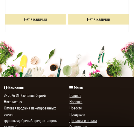
Нет в наличии
Нет в наличии
Компания
Меню
© 2026 ИП Степанов Сергей
Главная
Николаевич
Новинки
Oптовая продажа пакетированных
Новости
семян,
Продукция
грунтов, удобрений, средств защиты
Доставка и оплата
растений.
О компании
Все права защищены.
Статьи