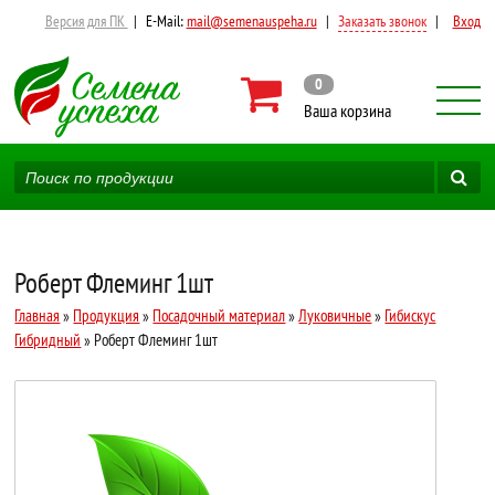
Версия для ПК
|
E-Mail:
mail@semenauspeha.ru
|
Заказать звонок
|
Вход
0
Ваша корзина
Роберт Флеминг 1шт
Главная
»
Продукция
»
Посадочный материал
»
Луковичные
»
Гибискус
Гибридный
» Роберт Флеминг 1шт