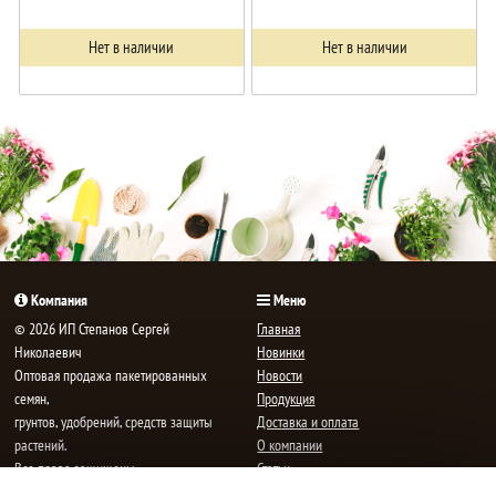
Нет в наличии
Нет в наличии
Компания
Меню
© 2026 ИП Степанов Сергей
Главная
Николаевич
Новинки
Oптовая продажа пакетированных
Новости
семян,
Продукция
грунтов, удобрений, средств защиты
Доставка и оплата
растений.
О компании
Все права защищены.
Статьи
Контакты