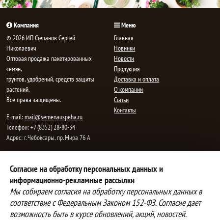
Компания
Меню
© 2026 ИП Степанов Сергей
Главная
Николаевич
Новинки
Oптовая продажа пакетированных
Новости
семян,
Продукция
грунтов, удобрений, средств защиты
Доставка и оплата
растений.
О компании
Все права защищены.
Статьи
Контакты
E-mail:
mail@semenauspeha.ru
Телефон: +7 (8352) 28-80-34
Адрес: г. Чебоксары, пр. Мира 76 А
Способы оплаты
Доставка
Согласие на обработку персональных данных и
информационно-рекламные рассылки
Вы можете оплатить покупки
Наша компания осуществляет
наличными при получении товара,
бесплатную
Мы собираем согласия на обработку персональных данных в
либо выбрать другой способ оплаты
доставку до терминалов транспортных
соответствие с Федеральным Законом 152-ФЗ. Согласие дает
Инструкция по оплате банковской
компаний.
возможность быть в курсе обновлений, акций, новостей.