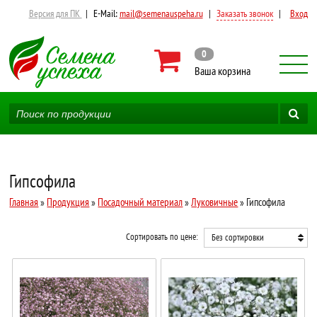
Версия для ПК
|
E-Mail:
mail@semenauspeha.ru
|
Заказать звонок
|
Вход
0
Ваша корзина
Гипсофила
Главная
»
Продукция
»
Посадочный материал
»
Луковичные
» Гипсофила
Сортировать по цене:
Без сортировки