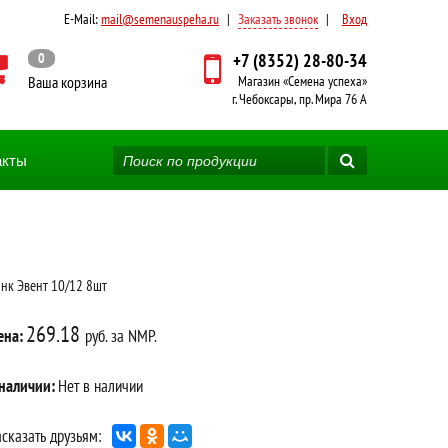
E-Mail:
mail@semenauspeha.ru
|
Заказать звонок
|
Вход
0
+7 (8352) 28-80-34
Ваша корзина
Магазин «Семена успеха»
г. Чебоксары, пр. Мира 76 А
акты
нк Эвент 10/12 8шт
269.18
ена:
руб. за NMP.
 наличии:
Нет в наличии
сказать друзьям: