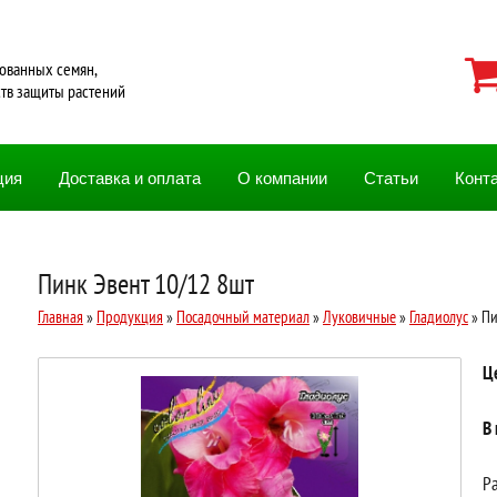
ованных семян,
ств защиты растений
ция
Доставка и оплата
О компании
Статьи
Конт
Пинк Эвент 10/12 8шт
Главная
»
Продукция
»
Посадочный материал
»
Луковичные
»
Гладиолус
» Пи
Ц
В
Ра