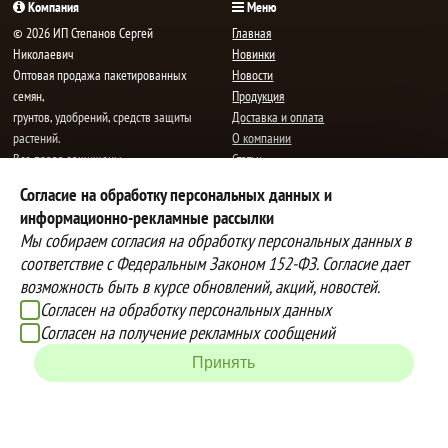
Компания
Меню
© 2026 ИП Степанов Сергей
Главная
Николаевич
Новинки
Oптовая продажа пакетированных
Новости
семян,
Продукция
грунтов, удобрений, средств защиты
Доставка и оплата
растений.
О компании
Все права защищены.
Статьи
Контакты
Согласие на обработку персональных данных и
E-mail:
mail@semenauspeha.ru
Телефон: +7 (8352) 28-80-34
информационно-рекламные рассылки
Адрес: г. Чебоксары, пр. Мира 76 А
Мы собираем согласия на обработку персональных данных в
соответствие с Федеральным Законом 152-ФЗ. Согласие дает
возможность быть в курсе обновлений, акций, новостей.
Способы оплаты
Доставка
Согласен на обработку персональных данных
Вы можете оплатить покупки
Наша компания осуществляет
Согласен на получение рекламных сообщений
наличными при получении товара,
бесплатную
Принять
либо выбрать другой способ оплаты
доставку до терминалов транспортных
Инструкция по оплате банковской
компаний.
картой
Подробнее об условиях условиях
оплаты и доставки