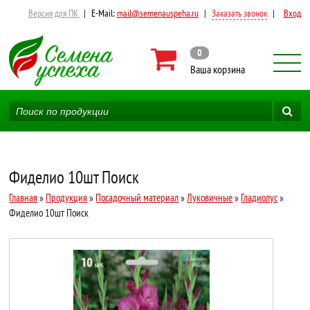
Версия для ПК
|
E-Mail:
mail@semenauspeha.ru
|
Заказать звонок
|
Вход
0
Ваша корзина
Фиделио 10шт Поиск
Главная
»
Продукция
»
Посадочный материал
»
Луковичные
»
Гладиолус
»
Фиделио 10шт Поиск