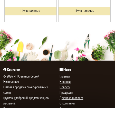
Нет в наличии
Нет в наличии
Компания
Меню
© 2026 ИП Степанов Сергей
Главная
Николаевич
Новинки
Oптовая продажа пакетированных
Новости
семян,
Продукция
грунтов, удобрений, средств защиты
Доставка и оплата
растений.
О компании
Все права защищены.
Статьи
Контакты