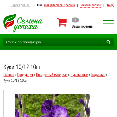
Версия для ПК
|
E-Mail:
mail@semenauspeha.ru
|
Заказать звонок
|
Вход
0
Ваша корзина
Куки 10/12 10шт
Главная
»
Продукция
»
Посадочный материал
»
Луковичные
»
Гладиолус
»
Куки 10/12 10шт