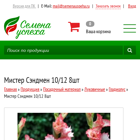
Версия для ПК
|
E-Mail:
mail@semenauspeha.ru
|
Заказать звонок
|
Вход
0
Ваша корзина
Мистер Сэндмен 10/12 8шт
Главная
»
Продукция
»
Посадочный материал
»
Луковичные
»
Гладиолус
»
Мистер Сэндмен 10/12 8шт