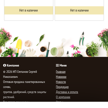
Нет в наличии
Нет в наличии
Компания
Меню
© 2026 ИП Степанов Сергей
Главная
Николаевич
Новинки
Oптовая продажа пакетированных
Новости
семян,
Продукция
грунтов, удобрений, средств защиты
Доставка и оплата
растений.
О компании
Все права защищены.
Статьи
Контакты