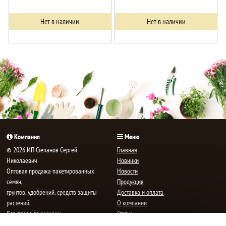
Нет в наличии
Нет в наличии
Компания
Меню
© 2026 ИП Степанов Сергей
Главная
Николаевич
Новинки
Oптовая продажа пакетированных
Новости
семян,
Продукция
грунтов, удобрений, средств защиты
Доставка и оплата
растений.
О компании
Все права защищены.
Статьи
Контакты