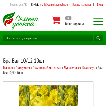
Версия для ПК
|
E-Mail:
mail@semenauspeha.ru
|
Заказать звонок
|
Вход
0
Ваша корзина
Бра Вал 10/12 10шт
Главная
»
Продукция
»
Посадочный материал
»
Луковичные
»
Гладиолус
» Бра
Вал 10/12 10шт