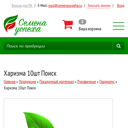
Версия для ПК
|
E-Mail:
mail@semenauspeha.ru
|
Заказать звонок
|
Вход
0
Ваша корзина
Харизма 10шт Поиск
Главная
»
Продукция
»
Посадочный материал
»
Луковичные
»
Гладиолус
»
Харизма 10шт Поиск