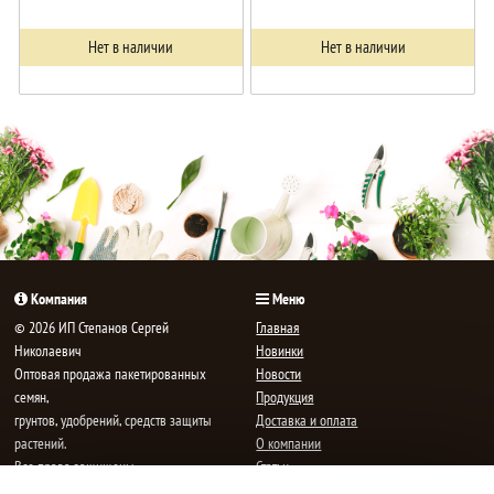
Нет в наличии
Нет в наличии
Компания
Меню
© 2026 ИП Степанов Сергей
Главная
Николаевич
Новинки
Oптовая продажа пакетированных
Новости
семян,
Продукция
грунтов, удобрений, средств защиты
Доставка и оплата
растений.
О компании
Все права защищены.
Статьи
Контакты