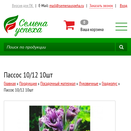
Версия для ПК
|
E-Mail:
mail@semenauspeha.ru
|
Заказать звонок
|
Вход
0
Ваша корзина
Пассос 10/12 10шт
Главная
»
Продукция
»
Посадочный материал
»
Луковичные
»
Гладиолус
»
Пассос 10/12 10шт