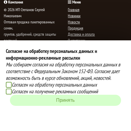
Компания
Меню
© 2026 ИП Степанов Сергей
Главная
Николаевич
Новинки
Oптовая продажа пакетированных
Новости
семян,
Продукция
грунтов, удобрений, средств защиты
Доставка и оплата
растений.
О компании
Все права защищены.
Статьи
Согласие на обработку персональных данных и
Контакты
E-mail:
mail@semenauspeha.ru
информационно-рекламные рассылки
Телефон: +7 (8352) 28-80-34
Мы собираем согласия на обработку персональных данных в
Адрес: г. Чебоксары, пр. Мира 76 А
соответствие с Федеральным Законом 152-ФЗ. Согласие дает
возможность быть в курсе обновлений, акций, новостей.
Согласен на обработку персональных данных
Способы оплаты
Доставка
Согласен на получение рекламных сообщений
Вы можете оплатить покупки
Наша компания осуществляет
наличными при получении товара,
бесплатную
Принять
либо выбрать другой способ оплаты
доставку до терминалов транспортных
Инструкция по оплате банковской
компаний.
картой
Подробнее об условиях условиях
оплаты и доставки