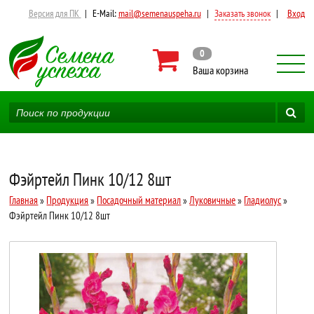
Версия для ПК
|
E-Mail:
mail@semenauspeha.ru
|
Заказать звонок
|
Вход
0
Ваша корзина
Фэйртейл Пинк 10/12 8шт
Главная
»
Продукция
»
Посадочный материал
»
Луковичные
»
Гладиолус
»
Фэйртейл Пинк 10/12 8шт