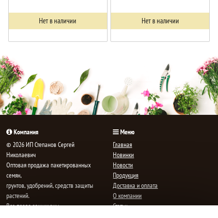
Нет в наличии
Нет в наличии
Компания
Меню
© 2026 ИП Степанов Сергей
Главная
Николаевич
Новинки
Oптовая продажа пакетированных
Новости
семян,
Продукция
грунтов, удобрений, средств защиты
Доставка и оплата
растений.
О компании
Все права защищены.
Статьи
Контакты