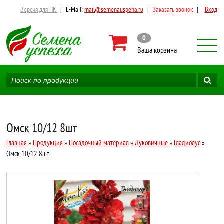
Версия для ПК
|
E-Mail:
mail@semenauspeha.ru
|
Заказать звонок
|
Вход
0
Ваша корзина
Омск 10/12 8шт
Главная
»
Продукция
»
Посадочный материал
»
Луковичные
»
Гладиолус
»
Омск 10/12 8шт