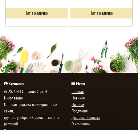
Нет в наличии
Нет в наличии
Компания
Меню
© 2026 ИП Степанов Сергей
Главная
Николаевич
Новинки
Oптовая продажа пакетированных
Новости
семян,
Продукция
грунтов, удобрений, средств защиты
Доставка и оплата
растений.
О компании
Все права защищены.
Статьи
Контакты