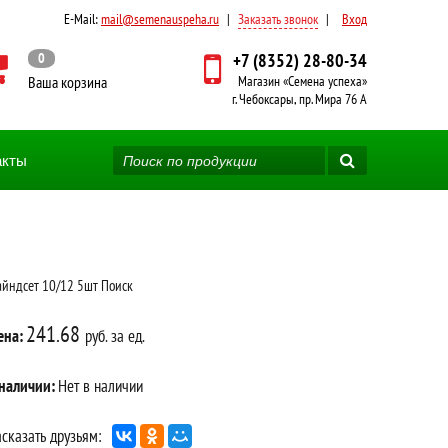
E-Mail:
mail@semenauspeha.ru
|
Заказать звонок
|
Вход
0
+7 (8352) 28-80-34
Ваша корзина
Магазин «Семена успеха»
г. Чебоксары, пр. Мира 76 А
акты
йндсет 10/12 5шт Поиск
241.68
ена:
руб. за ед.
 наличии:
Нет в наличии
сказать друзьям: