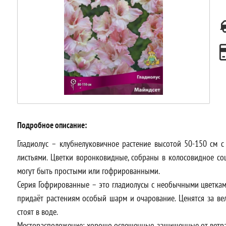
Подробное описание:
Гладиолус – клубнелуковичное растение высотой 50-150 см 
листьями. Цветки воронковидные, собраны в колосовидное со
могут быть простыми или гофрированными.
Серия Гофрированные – это гладиолусы с необычными цветками
придаёт растениям особый шарм и очарование. Ценятся за ве
стоят в воде.
Месторасположение: хорошо освещенные, защищенные от ветра