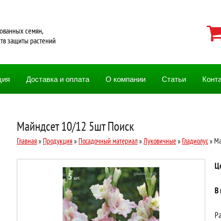
ованных семян,
ств защиты растений
ция
Доставка и оплата
О компании
Статьи
Конт
Майндсет 10/12 5шт Поиск
Главная
»
Продукция
»
Посадочный материал
»
Луковичные
»
Гладиолус
» Ма
Ц
В
Ра