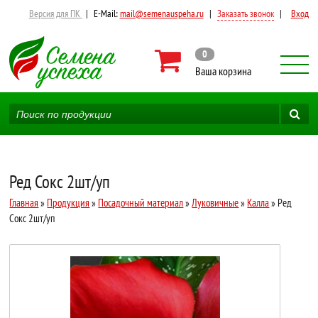
Версия для ПК
|
E-Mail:
mail@semenauspeha.ru
|
Заказать звонок
|
Вход
0
Ваша корзина
Ред Сокс 2шт/уп
Главная
»
Продукция
»
Посадочный материал
»
Луковичные
»
Калла
» Ред
Сокс 2шт/уп