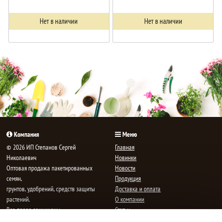
Нет в наличии
Нет в наличии
Компания
Меню
© 2026 ИП Степанов Сергей
Главная
Николаевич
Новинки
Oптовая продажа пакетированных
Новости
семян,
Продукция
грунтов, удобрений, средств защиты
Доставка и оплата
растений.
О компании
Все права защищены.
Статьи
Контакты