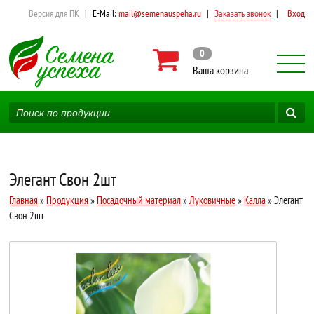
Версия для ПК
|
E-Mail:
mail@semenauspeha.ru
|
Заказать звонок
|
Вход
0
Ваша корзина
Элегант Свон 2шт
Главная
»
Продукция
»
Посадочный материал
»
Луковичные
»
Калла
» Элегант
Свон 2шт