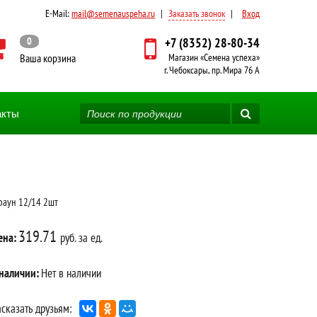
E-Mail:
mail@semenauspeha.ru
|
Заказать звонок
|
Вход
0
+7 (8352) 28-80-34
Ваша корзина
Магазин «Семена успеха»
г. Чебоксары, пр. Мира 76 А
акты
раун 12/14 2шт
319.71
ена:
руб. за ед.
 наличии:
Нет в наличии
сказать друзьям: