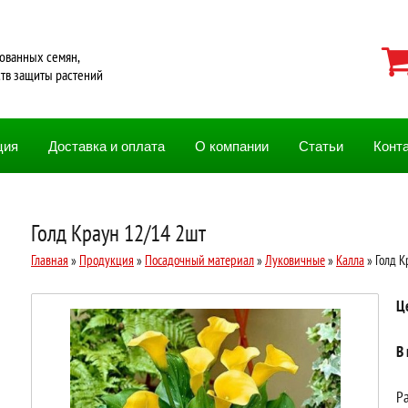
ованных семян,
ств защиты растений
ция
Доставка и оплата
О компании
Статьи
Конт
Голд Краун 12/14 2шт
Главная
»
Продукция
»
Посадочный материал
»
Луковичные
»
Калла
» Голд К
Ц
В
Ра