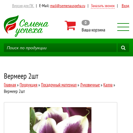
Версия для ПК
|
E-Mail:
mail@semenauspeha.ru
|
Заказать звонок
|
Вход
0
Ваша корзина
Вермеер 2шт
Главная
»
Продукция
»
Посадочный материал
»
Луковичные
»
Калла
»
Вермеер 2шт