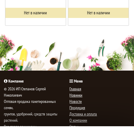
Нет в наличии
Нет в наличии
Компания
Меню
© 2026 ИП Степанов Сергей
Главная
Николаевич
Новинки
Oптовая продажа пакетированных
Новости
семян,
Продукция
грунтов, удобрений, средств защиты
Доставка и оплата
растений.
О компании
Все права защищены.
Статьи
Контакты