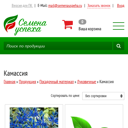
Версия для ПК
|
E-Mail:
mail@semenauspeha.ru
|
Заказать звонок
|
Вход
0
Ваша корзина
Камассия
Главная
»
Продукция
»
Посадочный материал
»
Луковичные
» Камассия
Сортировать по цене:
Без сортировки