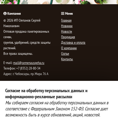
Компания
Меню
© 2026 ИП Степанов Сергей
Главная
Николаевич
Новинки
Oптовая продажа пакетированных
Новости
семян,
Продукция
грунтов, удобрений, средств защиты
Доставка и оплата
растений.
О компании
Все права защищены.
Статьи
Контакты
E-mail:
mail@semenauspeha.ru
Телефон: +7 (8352) 28-80-34
Адрес: г. Чебоксары, пр. Мира 76 А
Способы оплаты
Доставка
Согласие на обработку персональных данных и
информационно-рекламные рассылки
Вы можете оплатить покупки
Наша компания осуществляет
наличными при получении товара,
бесплатную
Мы собираем согласия на обработку персональных данных в
либо выбрать другой способ оплаты
доставку до терминалов транспортных
соответствие с Федеральным Законом 152-ФЗ. Согласие дает
Инструкция по оплате банковской
компаний.
возможность быть в курсе обновлений, акций, новостей.