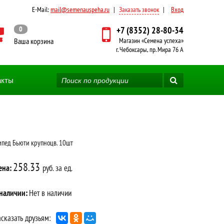
E-Mail:
mail@semenauspeha.ru
|
Заказать звонок
|
Вход
0
+7 (8352) 28-80-34
Ваша корзина
Магазин «Семена успеха»
г. Чебоксары, пр. Мира 76 А
акты
ипед Бьюти крупноцв. 10шт
258.33
ена:
руб. за ед.
 наличии:
Нет в наличии
сказать друзьям: