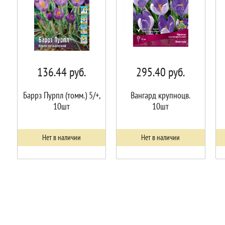
136.44
руб.
295.40
руб.
Баррз Пурпл (томм.) 5/+,
Вангард крупноцв.
10шт
10шт
Нет в наличии
Нет в наличии