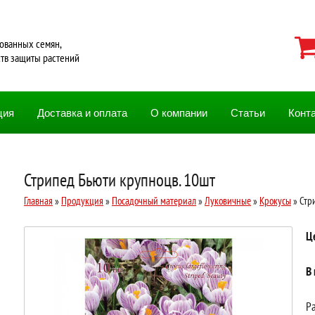
ованных семян,
ств защиты растений
ция
Доставка и оплата
О компании
Статьи
Конт
Стрипед Бьюти крупноцв. 10шт
Главная
»
Продукция
»
Посадочный материал
»
Луковичные
»
Крокусы
» Стр
Ц
В
Ра