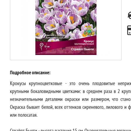
Подробное описание:
Крокусы крупноцветковые - это очень плодовитые неприх
крупными бокаловидными цветками: в среднем раза в 2 крупн
незначительными деталями окраски или размером, что стан
Окраска бывает белой, всех оттенков сиреневого, лилового и 
или полосатая.
Страйпт Бьюти - высота растения 15 см. Очаровательные весен