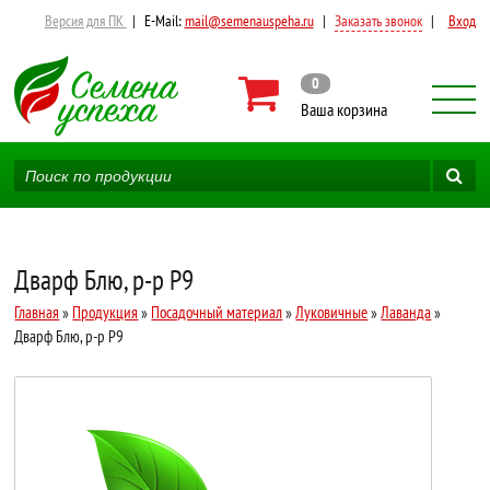
Версия для ПК
|
E-Mail:
mail@semenauspeha.ru
|
Заказать звонок
|
Вход
0
Ваша корзина
Дварф Блю, р-р P9
Главная
»
Продукция
»
Посадочный материал
»
Луковичные
»
Лаванда
»
Дварф Блю, р-р P9