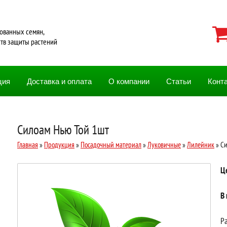
ованных семян,
ств защиты растений
ция
Доставка и оплата
О компании
Статьи
Конт
Силоам Нью Той 1шт
Главная
»
Продукция
»
Посадочный материал
»
Луковичные
»
Лилейник
» Си
Ц
В
Ра