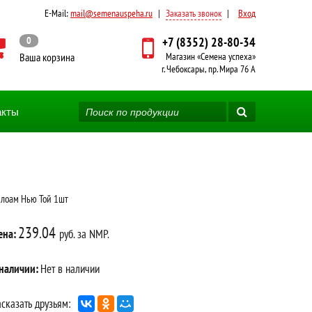
E-Mail:
mail@semenauspeha.ru
|
Заказать звонок
|
Вход
0
+7 (8352) 28-80-34
Ваша корзина
Магазин «Семена успеха»
г. Чебоксары, пр. Мира 76 А
акты
лоам Нью Той 1шт
239.04
ена:
руб. за NMP.
 наличии:
Нет в наличии
сказать друзьям: