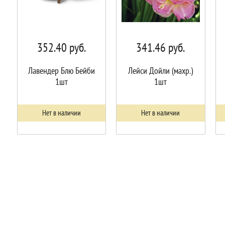
352.40
руб.
341.46
руб.
Лавендер Блю Бейби
Лейси Дойли (махр.)
1шт
1шт
Нет в наличии
Нет в наличии