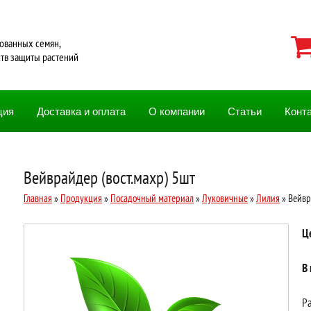
ованных семян,
ств защиты растений
ция
Доставка и оплата
О компании
Статьи
Конт
Вейврайдер (вост.махр) 5шт
Главная
»
Продукция
»
Посадочный материал
»
Луковичные
»
Лилия
» Вейвр
Ц
В
Ра