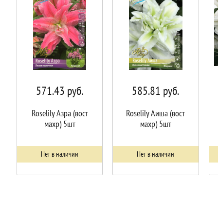
571.43
руб.
585.81
руб.
Roselily Азра (вост
Roselily Аиша (вост
махр) 5шт
махр) 5шт
Нет в наличии
Нет в наличии