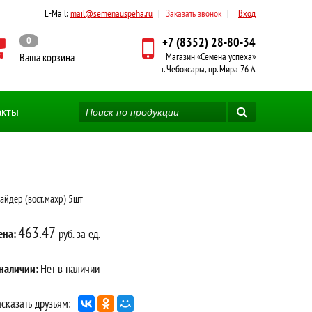
E-Mail:
mail@semenauspeha.ru
|
Заказать звонок
|
Вход
0
+7 (8352) 28-80-34
Ваша корзина
Магазин «Семена успеха»
г. Чебоксары, пр. Мира 76 А
акты
айдер (вост.махр) 5шт
463.47
ена:
руб. за ед.
 наличии:
Нет в наличии
сказать друзьям: