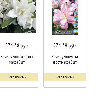
574.38
руб.
574.38
руб.
Roselily Анжела (вост
Roselily Аннушка
махр) 5шт
(вост.махр) 5шт
Нет в наличии
Нет в наличии