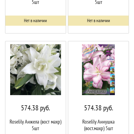
5шт
5шт
Нет в наличии
Нет в наличии
574.38
руб.
574.38
руб.
Roselily Анжела (вост махр)
Roselily Аннушка
5шт
(вост.махр) 5шт