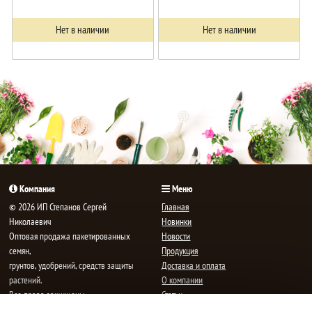
Нет в наличии
Нет в наличии
Компания
Меню
© 2026 ИП Степанов Сергей
Главная
Николаевич
Новинки
Oптовая продажа пакетированных
Новости
семян,
Продукция
грунтов, удобрений, средств защиты
Доставка и оплата
растений.
О компании
Все права защищены.
Статьи
Контакты