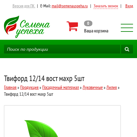
Версия для ПК
|
E-Mail:
mail@semenauspeha.ru
|
Заказать звонок
|
Вход
0
Ваша корзина
Твифорд 12/14 вост махр 5шт
Главная
»
Продукция
»
Посадочный материал
»
Луковичные
»
Лилия
»
Твифорд 12/14 вост махр 5шт