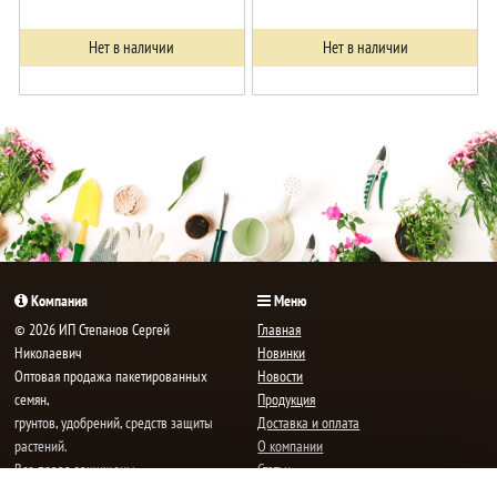
Нет в наличии
Нет в наличии
Компания
Меню
© 2026 ИП Степанов Сергей
Главная
Николаевич
Новинки
Oптовая продажа пакетированных
Новости
семян,
Продукция
грунтов, удобрений, средств защиты
Доставка и оплата
растений.
О компании
Все права защищены.
Статьи
Контакты