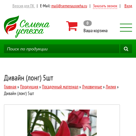
Версия для ПК
|
E-Mail:
mail@semenauspeha.ru
|
Заказать звонок
|
Вход
0
Ваша корзина
Дивайн (лонг) 5шт
Главная
»
Продукция
»
Посадочный материал
»
Луковичные
»
Лилия
»
Дивайн (лонг) 5шт