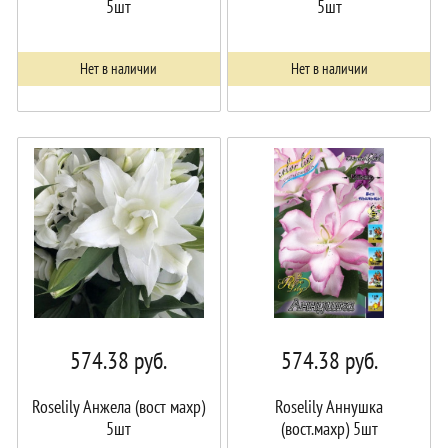
5шт
5шт
Нет в наличии
Нет в наличии
574.38
руб.
574.38
руб.
Roselily Анжела (вост махр)
Roselily Аннушка
5шт
(вост.махр) 5шт