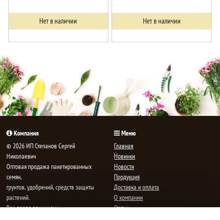
Нет в наличии
Нет в наличии
Компания
Меню
© 2026 ИП Степанов Сергей
Главная
Николаевич
Новинки
Oптовая продажа пакетированных
Новости
семян,
Продукция
грунтов, удобрений, средств защиты
Доставка и оплата
растений.
О компании
Все права защищены.
Статьи
Контакты