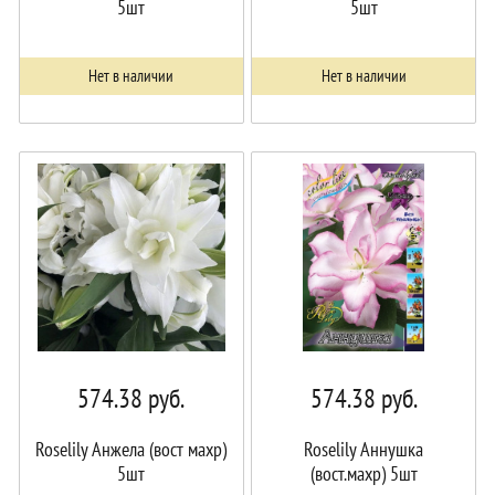
5шт
5шт
Нет в наличии
Нет в наличии
574.38
руб.
574.38
руб.
Roselily Анжела (вост махр)
Roselily Аннушка
5шт
(вост.махр) 5шт