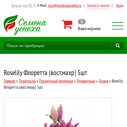
Версия для ПК
|
E-Mail:
mail@semenauspeha.ru
|
Заказать звонок
|
Вход
0
Ваша корзина
Roselily Флоретта (вост.махр) 5шт
Главная
»
Продукция
»
Посадочный материал
»
Луковичные
»
Лилия
» Roselily
Флоретта (вост.махр) 5шт