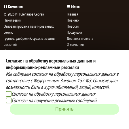
Компания
Меню
© 2026 ИП Степанов Сергей
Главная
Николаевич
Новинки
Oптовая продажа пакетированных
Новости
семян,
Продукция
грунтов, удобрений, средств защиты
Доставка и оплата
растений.
О компании
Все права защищены.
Статьи
Контакты
Согласие на обработку персональных данных и
E-mail:
mail@semenauspeha.ru
Телефон: +7 (8352) 28-80-34
информационно-рекламные рассылки
Адрес: г. Чебоксары, пр. Мира 76 А
Мы собираем согласия на обработку персональных данных в
соответствие с Федеральным Законом 152-ФЗ. Согласие дает
возможность быть в курсе обновлений, акций, новостей.
Способы оплаты
Доставка
Согласен на обработку персональных данных
Вы можете оплатить покупки
Наша компания осуществляет
Согласен на получение рекламных сообщений
наличными при получении товара,
бесплатную
Принять
либо выбрать другой способ оплаты
доставку до терминалов транспортных
Инструкция по оплате банковской
компаний.
картой
Подробнее об условиях условиях
оплаты и доставки