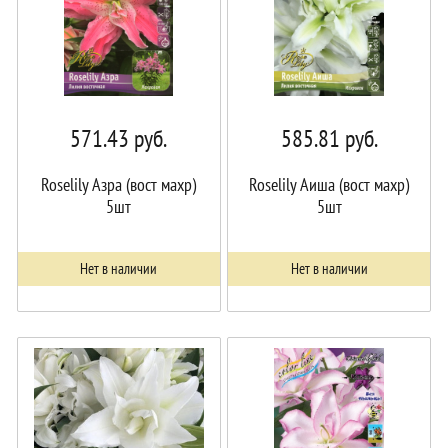
571.43
руб.
585.81
руб.
Roselily Азра (вост махр)
Roselily Аиша (вост махр)
5шт
5шт
Нет в наличии
Нет в наличии