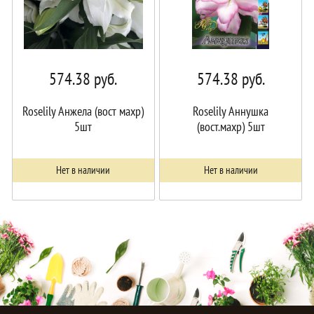
574.38
руб.
574.38
руб.
Roselily Анжела (вост махр)
Roselily Аннушка
5шт
(вост.махр) 5шт
Нет в наличии
Нет в наличии