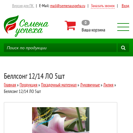
Версия для ПК
|
E-Mail:
mail@semenauspeha.ru
|
Заказать звонок
|
Вход
0
Ваша корзина
Беллсонг 12/14 ЛО 5шт
Главная
»
Продукция
»
Посадочный материал
»
Луковичные
»
Лилия
»
Беллсонг 12/14 ЛО 5шт