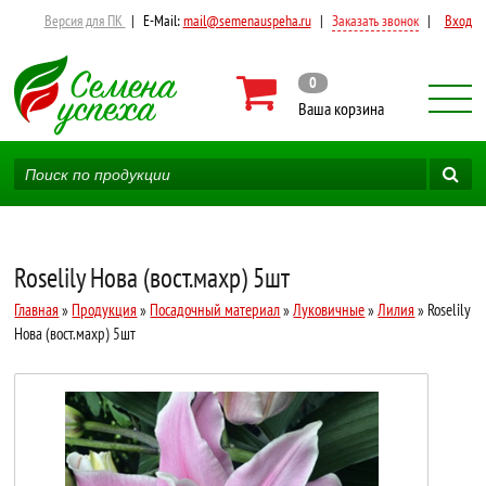
Версия для ПК
|
E-Mail:
mail@semenauspeha.ru
|
Заказать звонок
|
Вход
0
Ваша корзина
Roselily Нова (вост.махр) 5шт
Главная
»
Продукция
»
Посадочный материал
»
Луковичные
»
Лилия
» Roselily
Нова (вост.махр) 5шт