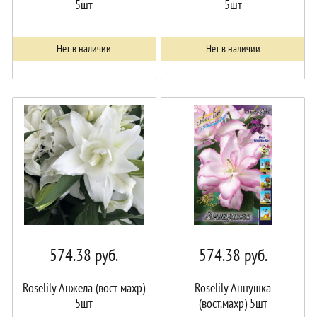
5шт
5шт
Нет в наличии
Нет в наличии
574.38
руб.
574.38
руб.
Roselily Анжела (вост махр)
Roselily Аннушка
5шт
(вост.махр) 5шт