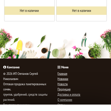
Нет в наличии
Нет в наличии
Компания
Меню
© 2026 ИП Степанов Сергей
Главная
Николаевич
Новинки
Oптовая продажа пакетированных
Новости
семян,
Продукция
грунтов, удобрений, средств защиты
Доставка и оплата
растений.
О компании
Все права защищены.
Статьи
Контакты