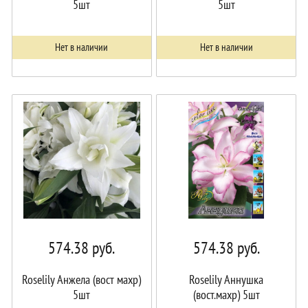
5шт
5шт
Нет в наличии
Нет в наличии
574.38
руб.
574.38
руб.
Roselily Анжела (вост махр)
Roselily Аннушка
5шт
(вост.махр) 5шт