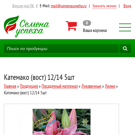
Версия для ПК
|
E-Mail:
mail@semenauspeha.ru
|
Заказать звонок
|
Вход
0
Ваша корзина
Катемако (вост) 12/14 5шт
Главная
»
Продукция
»
Посадочный материал
»
Луковичные
»
Лилия
»
Катемако (вост) 12/14 5шт