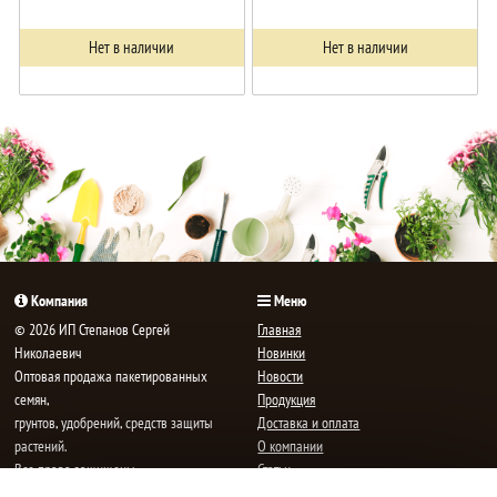
Нет в наличии
Нет в наличии
Компания
Меню
© 2026 ИП Степанов Сергей
Главная
Николаевич
Новинки
Oптовая продажа пакетированных
Новости
семян,
Продукция
грунтов, удобрений, средств защиты
Доставка и оплата
растений.
О компании
Все права защищены.
Статьи
Контакты