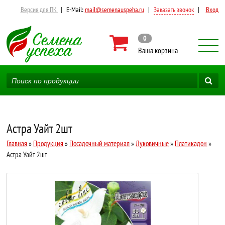
Версия для ПК
|
E-Mail:
mail@semenauspeha.ru
|
Заказать звонок
|
Вход
0
Ваша корзина
Астра Уайт 2шт
Главная
»
Продукция
»
Посадочный материал
»
Луковичные
»
Платикадон
»
Астра Уайт 2шт