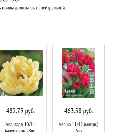
 почвы должна быть нейтральной.
482.79
руб.
463.58
руб.
Авангард 10/11
Авеню 11/12 (мнгцв.)
(махр.ранн.) 8шт
7шт