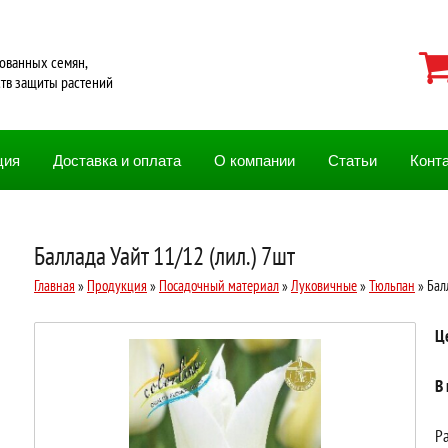
ованных семян,
ств защиты растений
ция
Доставка и оплата
О компании
Статьи
Конт
Баллада Уайт 11/12 (лил.) 7шт
Главная
»
Продукция
»
Посадочный материал
»
Луковичные
»
Тюльпан
» Бал
Ц
В
Ра