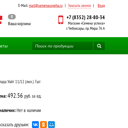
E-Mail:
mail@semenauspeha.ru
|
Заказать звонок
|
Вход
0
+7 (8352) 28-80-34
Ваша корзина
Магазин «Семена успеха»
г. Чебоксары, пр. Мира 76 А
акты
лада Уайт 11/12 (лил.) 7шт
492.56
ена:
руб. за ед.
 наличии:
Нет в наличии
сказать друзьям: