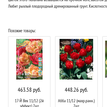
Любит рыхлый плодородный дренированный грунт. Кислотность
Похожие товары:
463.58
руб.
448.26
руб.
17-Й Век 11/12 (2й
Абба 11/12 (махр.ранн.)
эффект) 7шт
7шт