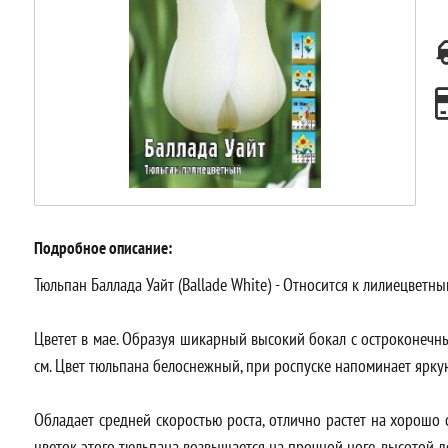
Подробное описание:
Тюльпан Баллада Уайт (Ballade White) - Относится к лилиецветны
Цветет в мае. Образуя шикарный высокий бокал с остроконечн
см. Цвет тюльпана белоснежный, при роспуске напоминает яркую
Обладает средней скоростью роста, отлично растет на хорошо
цветок этого тюльпана возвышается на прочной ноге, высотой д